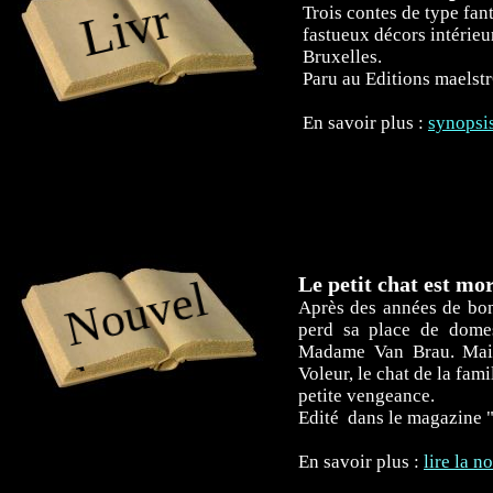
L
i
v
r
e
Trois contes de type fan
fastueux décors intérieur
Bruxelles.
s
Paru au Editions maelst
En savoir plus :
synopsis
Le petit chat est mo
N
o
u
v
e
l
l
e
Après des années de bon
perd sa place de domest
Madame Van Brau. Mais
s
Voleur, le chat de la famil
petite vengeance.
Edité dans le magazine 
En savoir plus :
lire la n